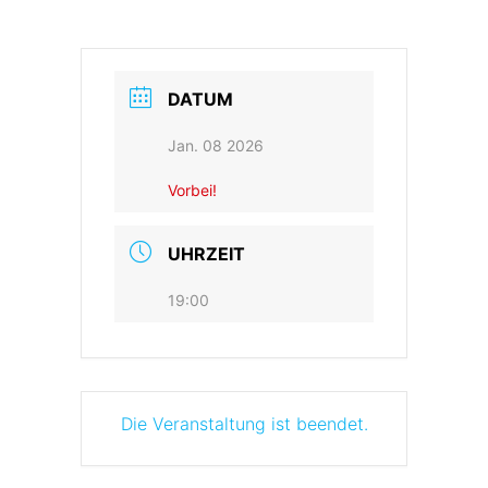
- Terminkalender
- Preise
Galerie
- Trainingsleiter
Karate-Do
DATUM
Kalender
Jan. 08 2026
Kontakt
Vorbei!
UHRZEIT
19:00
Die Veranstaltung ist beendet.