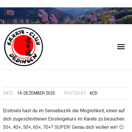
Aktuell
Über Uns
DATE:
14. DEZEMBER 2025
POSTED BY:
KCD
- Vereinsleben
Training
Erstmals hast du im Sensebezirk die Möglichkeit, einen auf
dich zugeschnittenen Einsteigekurs im Karate zu besuchen.
- Leitbild / Statuten/Reglement
- Trainingszeiten/Standorte
Einsteigekurs
30+, 40+, 50+, 60+, 70+? SUPER! Genau dich wollen wir! 🙂