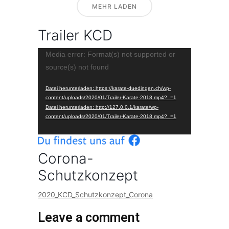
MEHR LADEN
Trailer KCD
Video-
Media error: Format(s) not supported or
source(s) not found
Player
Datei herunterladen: https://karate-duedingen.ch/wp-
content/uploads/2020/01/Trailer-Karate-2018.mp4?_=1
Datei herunterladen: http://127.0.0.1/karate/wp-
content/uploads/2020/01/Trailer-Karate-2018.mp4?_=1
Corona-
Schutzkonzept
2020_KCD_Schutzkonzept_Corona
Leave a comment