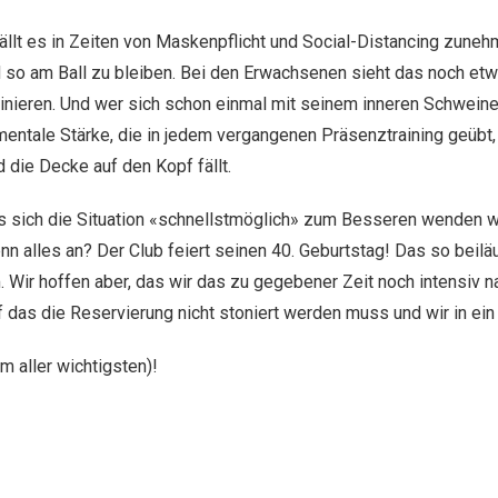
fällt es in Zeiten von Maskenpflicht und Social-Distancing zune
nd so am Ball zu bleiben. Bei den Erwachsenen sieht das noch etw
ainieren. Und wer sich schon einmal mit seinem inneren Schwei
mentale Stärke, die in jedem vergangenen Präsenztraining geübt, t
 die Decke auf den Kopf fällt.
dass sich die Situation «schnellstmöglich» zum Besseren wenden w
n alles an? Der Club feiert seinen 40. Geburtstag! Das so beilä
. Wir hoffen aber, das wir das zu gegebener Zeit noch intensiv 
uf das die Reservierung nicht stoniert werden muss und wir in ei
am aller wichtigsten)!